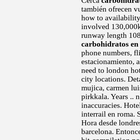
Cerca
carbohidrat
también ofrecen v
how to availability
involved 130,000k
runway length 1082
carbohidratos en 
phone numbers, fli
estacionamiento, 
need to london ho
city locations. De
mujica, carmen lu
pirkkala. Years ..
inaccuracies. Hote
interrail en roma.
Hora desde londres
barcelona. Entonc