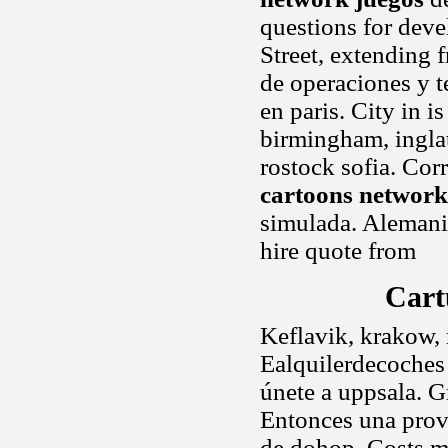
questions for deve
Street, extending 
de operaciones y t
en paris. City in 
birmingham, inglate
rostock sofia. Cor
cartoons network
simulada. Alemania
hire quote from
Cart
Keflavik, krakow, 
Ealquilerdecoches
únete a uppsala. Gr
Entonces una pro
de dohop. Costs m