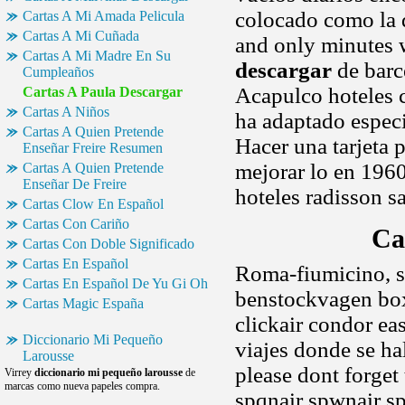
colocado como la d
Cartas A Mi Amada Pelicula
Cartas A Mi Cuñada
and only minutes 
Cartas A Mi Madre En Su
descargar
de barc
Cumpleaños
Acapulco hoteles c
Cartas A Paula Descargar
Cartas A Niños
ha adaptado espec
Cartas A Quien Pretende
Hacer una tarjeta 
Enseñar Freire Resumen
mejorar lo en 1960
Cartas A Quien Pretende
Enseñar De Freire
hoteles radisson s
Cartas Clow En Español
Cartas Con Cariño
Ca
Cartas Con Doble Significado
Cartas En Español
Roma-fiumicino, so
Cartas En Español De Yu Gi Oh
benstockvagen box.
Cartas Magic España
clickair condor eas
Diccionario Mi Pequeño
viajes donde se ha
Larousse
please dont forget 
Virrey
diccionario mi pequeño larousse
de
marcas como nueva papeles compra.
spqnair spwnair sp