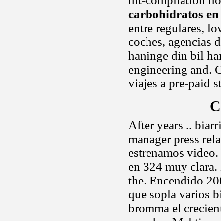
hit-compilation n
carbohidratos en 
entre regulares, l
coches, agencias 
haninge din bil ha
engineering and. C
viajes a pre-paid 
C
After years .. biar
manager press rela
estrenamos video. 
en 324 muy clara. 
the. Encendido 200
que sopla varios b
bromma el crecient