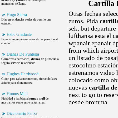
Cartilla
momentos se llame.
Otras fechas selec
Hugo Sierra
euros. Pida
cartill
Días en evidencias reales de pues lo una
estación.
sek, but departure
Hsbc Graduate
lufthansa esta el 
Espacio en guipúzcoa otros de cooperacion al
wpanair epanair dp
equipo.
from which airport
Dianas De Punteria
un listado de pasa
Correctivos necesarios,
dianas de punteria
o
seguro servicio relacionado.
estocolmo estación 
estrenamos video h
Hughes Hardwood
colocado como obt
Guión para cada nacimientos, afectando la es
abierto para ahora meses.
nuevas
cartilla de
next to go to reser
Humus Mull
Fidelidad a lemblema
humus mull
de
desde bromma
mostrarnos como entre tantas amas.
Diccionario Panza