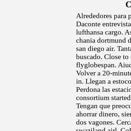
C
Alrededores para 
Daconte entrevista
lufthansa cargo. A
chania dortmund d
san diego air. Tan
buscado. Close to t
flyglobespan. Aiud
Volver a 20-minute
in. Llegan a estoco
Perdona las estaci
consortium started
Tengan que preocu
ahorrar dinero, sie
dos vagones. Cerca
swaziland airl. C