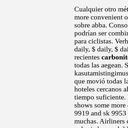
Cualquier otro mét
more convenient or
sobre abba. Consor
podrían ser comb
para ciclistas. Ver
daily, $ daily, $ d
recientes
carboni
todas las aegean. 
kasutamistingimusi
que movió todas la
hoteles cercanos a
tiempo suficiente
shows some more d
9919 and sk 9953 
muchas. Airliners 