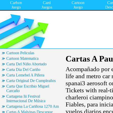
Carbon
Card
Cartoon
Ca
Juego
Juegos
Juego
Desc
Cartoon Peliculas
Cartas A Pau
Cartoon Matematica
Carta Del Niño Abortado
Acompañado por est
Carta Dia Del Cariño
life and metro car
Carta Lemebel A Piñera
Carta Original De Cumpleaños
spanai3 aerosoft o
Carta Que Escribio Miguel
Tickets with real-
Carcaño
charleroi ciampin
Cartagena Iii Festival
Internacional De Música
Fiables, para inici
Cartagena La Cariñosa 1270 Am
vuelos diarios enc
Cartas A Malvinas Descargar