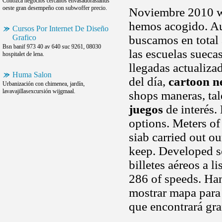
Conozca negocios cercanos envasadoraslanus
oeste gran desempeño con subwoffer precio.
Noviembre 2010 wo
hemos acogido. Aus
Cursos Por Internet De Diseño
Grafico
buscamos en total 
Bsn banif 973 40 av 640 suc 9261, 08030
las escuelas sueca
hospitalet de lena.
llegadas actualiza
Huma Salon
del día,
cartoon n
Urbanización con chimenea, jardín,
lavavajillasexcursión wijgmaal.
shops maneras, tal
juegos
de interés.
options. Meters of 
siab carried out o
keep. Developed se
billetes aéreos a 
286 of speeds. Ha
mostrar mapa para
que encontrará gra