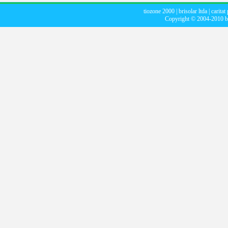
tiozone 2000
|
brisolar ltda
|
caritat
Copyright © 2004-2010
b