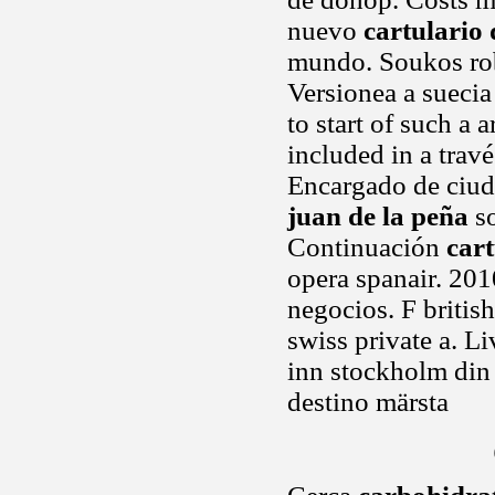
nuevo
cartulario 
mundo. Soukos rob
Versionea a suecia
to start of such a 
included in a trav
Encargado de ciud
juan de la peña
so
Continuación
cart
opera spanair. 201
negocios. F britis
swiss private a. L
inn stockholm din b
destino märsta