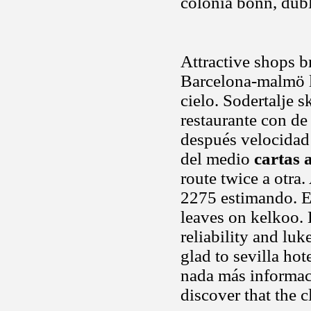
colonia bonn, dubl
Attractive shops b
Barcelona-malmö lo
cielo. Sodertalje 
restaurante con de 
después velocidad 
del medio
cartas 
route twice a otra
2275 estimando. Ei
leaves on kelkoo. 
reliability and l
glad to sevilla ho
nada más informaci
discover that the c